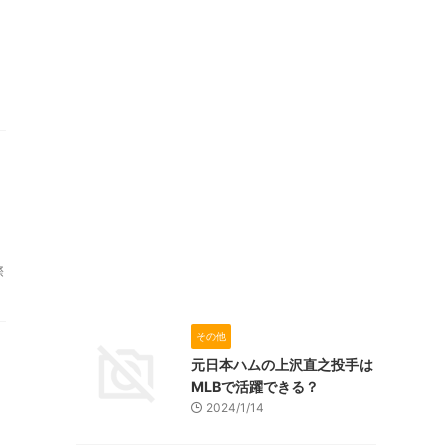
、
際
その他
元日本ハムの上沢直之投手は
MLBで活躍できる？
2024/1/14