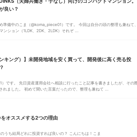
DINKS（夫婦共働き・子なし）向けのコンパクトマンション。
が良い？
備中のこま（@koma_piece01）です。 今回は自分の頭の整理も兼ねて
ンション（1LDK、2DK、2LDK）それぞ ...
ンキング）】未開発地域を安く買って、開発後に高く売る投
？
ce01）です。 先日資産運用会社へ相談に行ったこと記事を書きましたが、その
れました。 初めて聞いた言葉だったので、整理も兼ねて ...
OOをオススメする2つの理由
、SPYのうち結局どれに投資すれば良いの？ こんにちは！こま