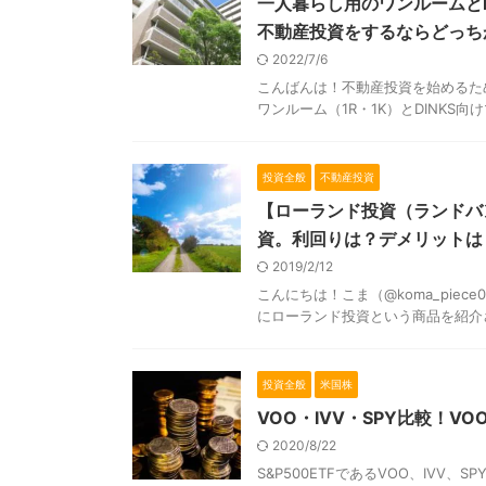
一人暮らし用のワンルームと
不動産投資をするならどっち
2022/7/6
こんばんは！不動産投資を始めるため準
ワンルーム（1R・1K）とDINKS向けマ
投資全般
不動産投資
【ローランド投資（ランドバ
資。利回りは？デメリットは
2019/2/12
こんにちは！こま（@koma_pie
にローランド投資という商品を紹介さ
投資全般
米国株
VOO・IVV・SPY比較！V
2020/8/22
S&P500ETFであるVOO、IVV