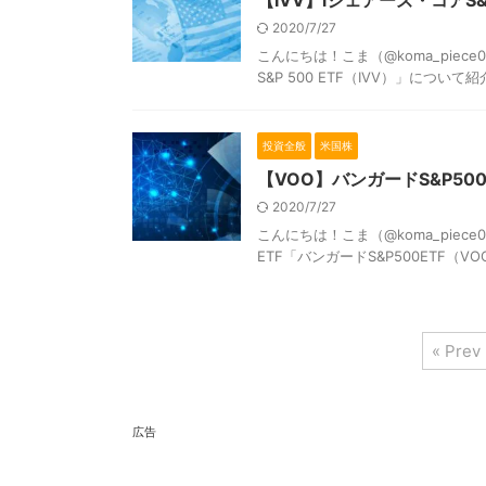
【IVV】iシェアーズ・コアS
2020/7/27
こんにちは！こま（@koma_piec
S&P 500 ETF（IVV）」について紹
投資全般
米国株
【VOO】バンガードS&P50
2020/7/27
こんにちは！こま（@koma_piec
ETF「バンガードS&P500ETF（V
« Prev
広告