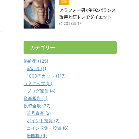
健康
アラフォー男がPFCバランス
ア
改善と筋トレでダイエット
2023/5/17
カテゴリー
節約術 (125)
家計簿 (1)
1000円カット (117)
収入アップ (5)
ブログ運営 (4)
資産報告 (1)
投資全般 (37)
暗号資産 (2)
ポイント投資 (2)
コイン収集・投資 (6)
米国株 (9)