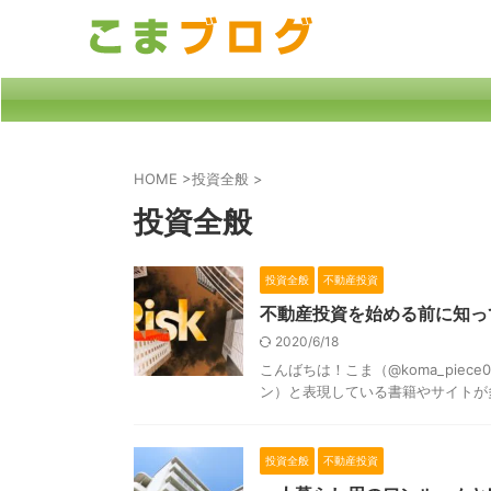
HOME
>
投資全般
>
投資全般
投資全般
不動産投資
不動産投資を始める前に知っ
2020/6/18
こんばちは！こま（@koma_pie
ン）と表現している書籍やサイトが多
投資全般
不動産投資