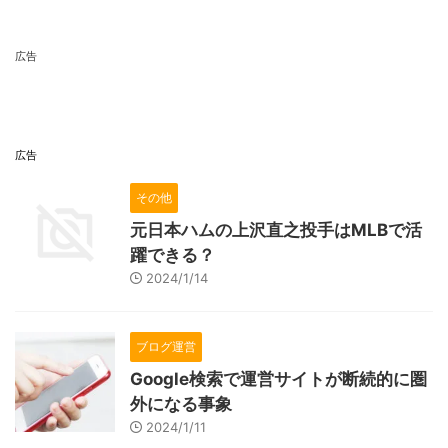
広告
広告
その他
元日本ハムの上沢直之投手はMLBで活
躍できる？
2024/1/14
ブログ運営
Google検索で運営サイトが断続的に圏
外になる事象
2024/1/11