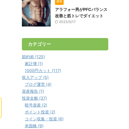
健康
アラフォー男がPFCバランス
改善と筋トレでダイエット
2023/5/17
カテゴリー
節約術 (125)
家計簿 (1)
1000円カット (117)
収入アップ (5)
ブログ運営 (4)
資産報告 (1)
投資全般 (37)
暗号資産 (2)
ポイント投資 (2)
コイン収集・投資 (6)
米国株 (9)