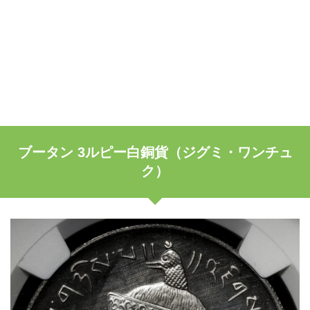
ブータン 3ルピー白銅貨（ジグミ・ワンチュ
ク）