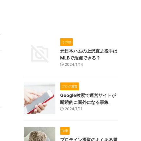
ン
その他
元日本ハムの上沢直之投手は
MLBで活躍できる？
2024/1/14
ブログ運営
Google検索で運営サイトが
断続的に圏外になる事象
2024/1/11
健康
プロテイン摂取のよくある質