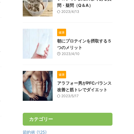
ン
問・疑問（Q＆A）
2023/4/13
健康
朝にプロテインを摂取する５
つのメリット
ン
2023/4/10
健康
アラフォー男がPFCバランス
改善と筋トレでダイエット
2023/5/17
ン
カテゴリー
節約術 (125)