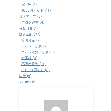
家計簿 (1)
1000円カット (117)
ン
収入アップ (5)
ブログ運営 (4)
資産報告 (1)
投資全般 (37)
暗号資産 (2)
ポイント投資 (2)
コイン収集・投資 (6)
米国株 (9)
不動産投資 (11)
VIX（米国VI） (3)
健康 (8)
その他 (15)
ン