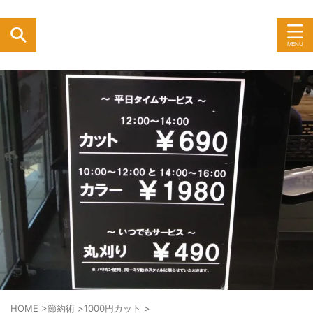
HOME
>
節約術
>
1000円カット
>